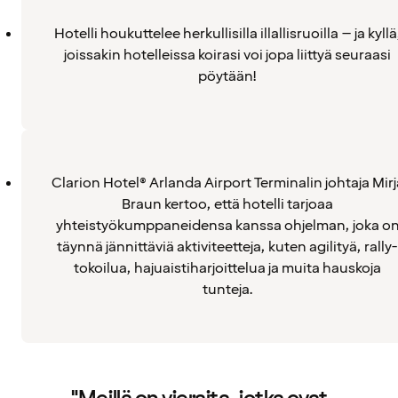
Hotelli houkuttelee herkullisilla illallisruoilla – ja kyllä
joissakin hotelleissa koirasi voi jopa liittyä seuraasi
pöytään!
Clarion Hotel® Arlanda Airport Terminalin johtaja Mirj
Braun kertoo, että hotelli tarjoaa
yhteistyökumppaneidensa kanssa ohjelman, joka o
täynnä jännittäviä aktiviteetteja, kuten agilityä, rally-
tokoilua, hajuaistiharjoittelua ja muita hauskoja
tunteja.