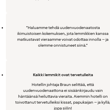
”Haluamme tehdä uudenvuodenaatosta
ikimuistoisen kokemuksen, jota lemmikkien kanssa
matkustavat vieraamme voivat odottaa innolla – ja
olemme onnistuneet siinä.”
Kaikki lemmikit ovat tervetulleita
Hotellin johtaja Braun selittää, että
uudenvuodenaattona ei sisäänkirjaudu vain
häntäänsä heiluttavia vieraita. Aiemmin hotelli on
toivottanut tervetulleiksi kissat, papukaijan – ja kyllä
jopa siilin!