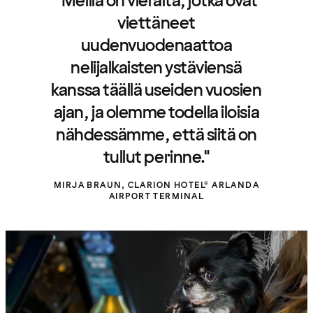
"Meillä on vieraita, jotka ovat
viettäneet
uudenvuodenaattoa
nelijalkaisten ystäviensä
kanssa täällä useiden vuosien
ajan, ja olemme todella iloisia
nähdessämme, että siitä on
tullut perinne."
MIRJA BRAUN, CLARION HOTEL® ARLANDA
AIRPORT TERMINAL