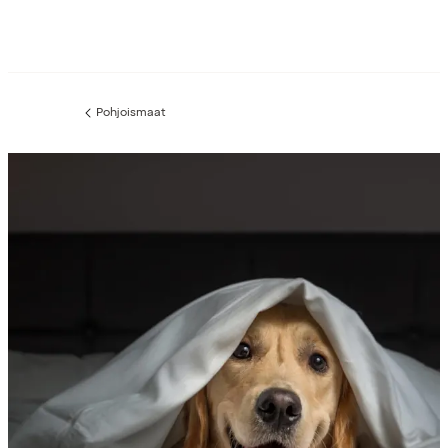
Pohjoismaat
Edellinen
sivu: