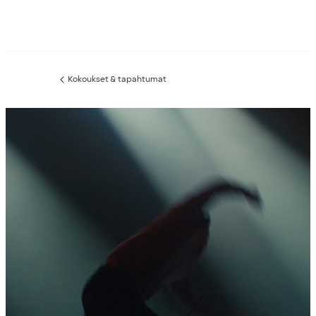
Kokoukset & tapahtumat
Edellinen
sivu: