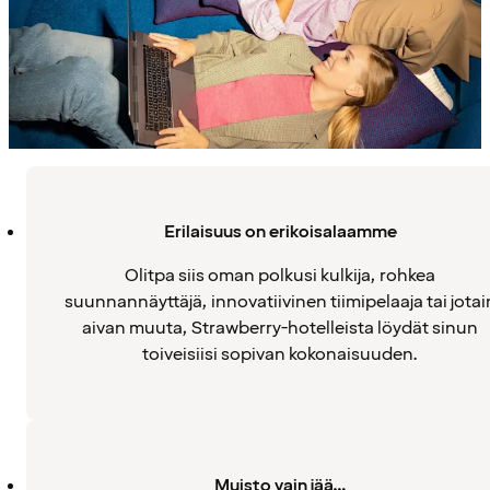
Erilaisuus on erikoisalaamme
Olitpa siis oman polkusi kulkija, rohkea
suunnannäyttäjä, innovatiivinen tiimipelaaja tai jotai
aivan muuta, Strawberry-hotelleista löydät sinun
toiveisiisi sopivan kokonaisuuden.
Muisto vain jää…