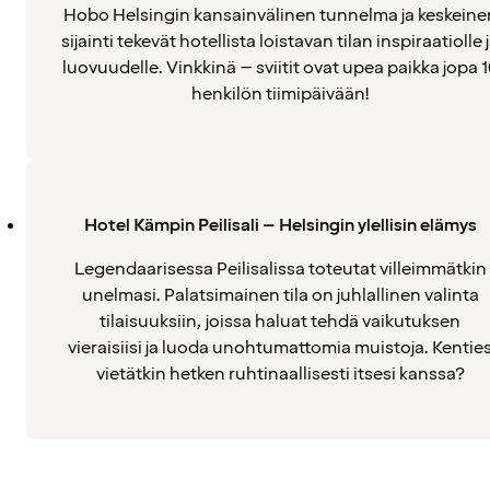
Hobo Helsingin kansainvälinen tunnelma ja keskeine
sijainti tekevät hotellista loistavan tilan inspiraatiolle 
luovuudelle. Vinkkinä – sviitit ovat upea paikka jopa 
henkilön tiimipäivään!
Hotel Kämpin Peilisali – Helsingin ylellisin elämys
Legendaarisessa Peilisalissa toteutat villeimmätkin
unelmasi. Palatsimainen tila on juhlallinen valinta
tilaisuuksiin, joissa haluat tehdä vaikutuksen
vieraisiisi ja luoda unohtumattomia muistoja. Kentie
vietätkin hetken ruhtinaallisesti itsesi kanssa?