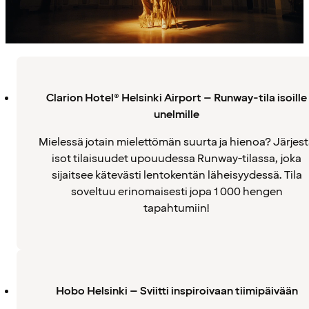
Clarion Hotel® Helsinki Airport – Runway-tila isoille
unelmille
Mielessä jotain mielettömän suurta ja hienoa? Järjes
isot tilaisuudet upouudessa Runway-tilassa, joka
sijaitsee kätevästi lentokentän läheisyydessä. Tila
soveltuu erinomaisesti jopa 1 000 hengen
tapahtumiin!
Hobo Helsinki – Sviitti inspiroivaan tiimipäivään