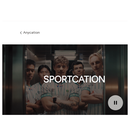
Anycation
Edellinen
sivu:
SPORTCATION