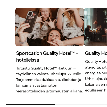
Sportcation Quality Hotel™ -
Quality H
hotelleissa
Quality Hote
aterioita, jo
Tutustu Quality Hotel™ -ketjuun –
energiaa hu
täydellinen valinta urheilujoukkueille.
Urheilujoukk
Tarjoamme laadukkaan tukikohdan ja
kokonaisen 
lämpimän vastaanoton
edulliseen h
vierasotteluiden ja turnausten aikana.