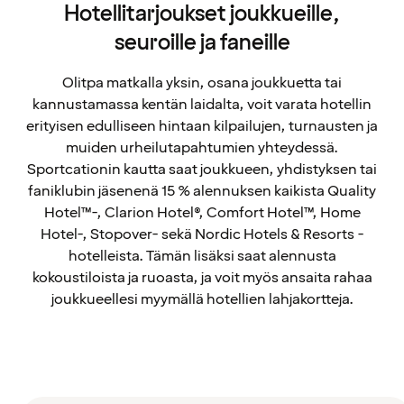
Hotellitarjoukset joukkueille,
seuroille ja faneille
Olitpa matkalla yksin, osana joukkuetta tai
kannustamassa kentän laidalta, voit varata hotellin
erityisen edulliseen hintaan kilpailujen, turnausten ja
muiden urheilutapahtumien yhteydessä.
Sportcationin kautta saat joukkueen, yhdistyksen tai
faniklubin jäsenenä 15 % alennuksen kaikista Quality
Hotel™-, Clarion Hotel®, Comfort Hotel™, Home
Hotel-, Stopover- sekä Nordic Hotels & Resorts -
hotelleista. Tämän lisäksi saat alennusta
kokoustiloista ja ruoasta, ja voit myös ansaita rahaa
joukkueellesi myymällä hotellien lahjakortteja.