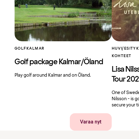
GOLF
KALMAR
HUVI/ESITY
KOHTEET
Golf package Kalmar/Öland
Lisa Nils
Play golf around Kalmar and on Öland.
Tour 20
One of Sweden
Nilsson - is g
secure your t
Varaa nyt