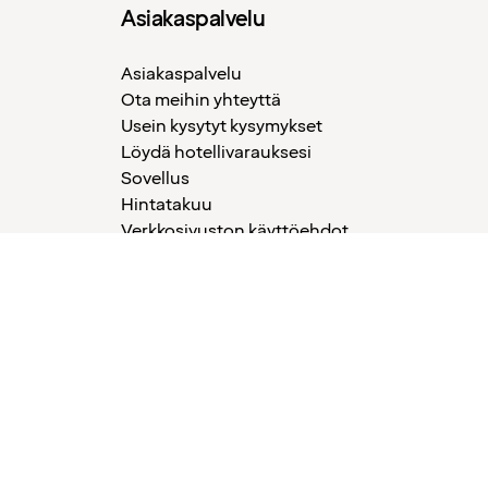
Asiakaspalvelu
Asiakaspalvelu
Ota meihin yhteyttä
Usein kysytyt kysymykset
Löydä hotellivarauksesi
Sovellus
Hintatakuu
Verkkosivuston käyttöehdot
Yleiset ehdot Packtivity
Yleiset ehdot / Tietosuojakäytäntö
Evästekäytännöt