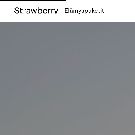
Top
Elämyspaketit
Menu