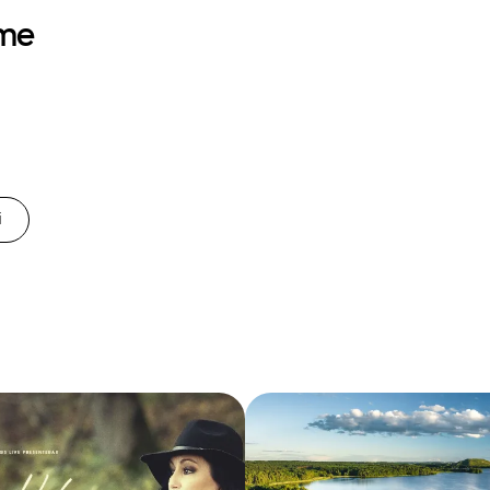
mme
i