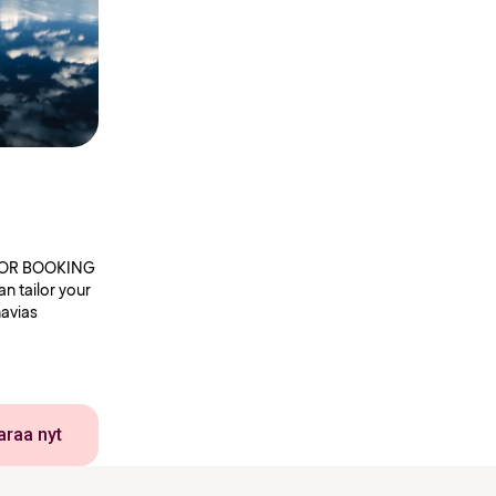
FOR BOOKING
n tailor your
navias
araa nyt