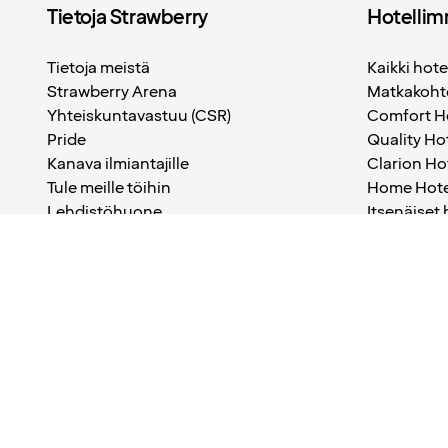
Tietoja Strawberry
Hotelli
Tietoja meistä
Kaikki hote
Strawberry Arena
Matkakoh
Yhteiskuntavastuu (CSR)
Comfort H
Pride
Quality Ho
Kanava ilmiantajille
Clarion Ho
Tule meille töihin
Home Hote
Lehdistöhuone
Itsenäiset 