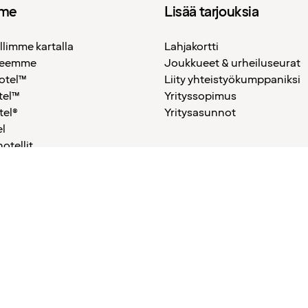
mme
Lisää tarjouksia
llimme kartalla
Lahjakortti
teemme
Joukkueet & urheiluseurat
otel™
Liity yhteistyökumppaniksi
tel™
Yrityssopimus
tel®
Yritysasunnot
l
hotellit