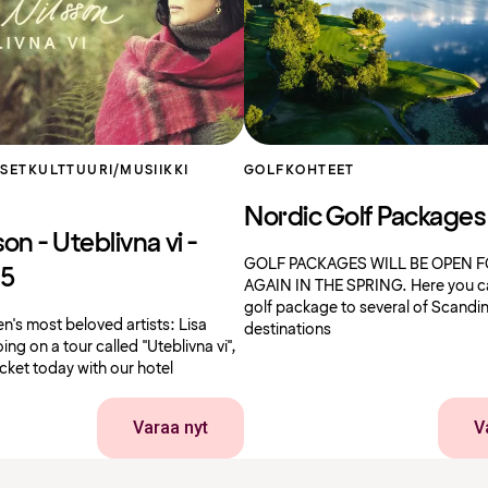
KSET
KULTTUURI/MUSIIKKI
GOLF
KOHTEET
Nordic Golf Packages
son - Uteblivna vi -
GOLF PACKAGES WILL BE OPEN 
25
AGAIN IN THE SPRING. Here you ca
golf package to several of Scandi
's most beloved artists: Lisa
destinations
oing on a tour called "Uteblivna vi",
icket today with our hotel
Varaa nyt
V