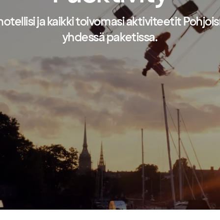
otellisi ja kaikki toivomasi aktiviteetit Pohjo
yhdessä paketissa.