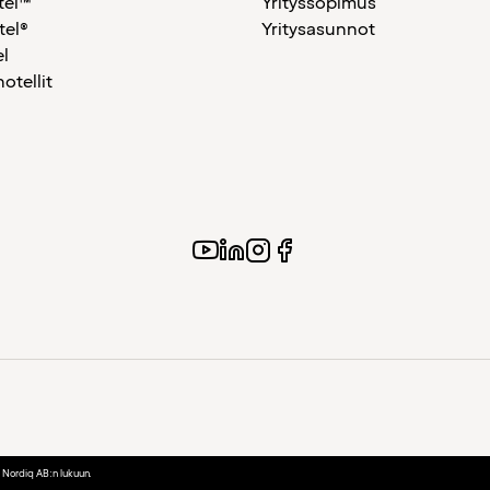
tel™
Yrityssopimus
tel®
Yritysasunnot
l
hotellit
y Nordiq AB:n lukuun.