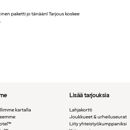
inen paketti jo tänään! Tarjous koskee
.
mme
Lisää tarjouksia
llimme kartalla
Lahjakortti
teemme
Joukkueet & urheiluseurat
otel™
Liity yhteistyökumppaniksi