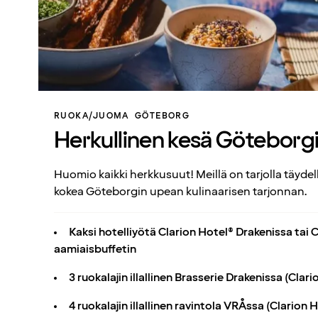
RUOKA/JUOMA
GÖTEBORG
Herkullinen kesä Göteborg
Huomio kaikki herkkusuut! Meillä on tarjolla täydellin
kokea Göteborgin upean kulinaarisen tarjonnan.
Kaksi hotelliyötä Clarion Hotel® Drakenissa tai 
aamiaisbuffetin
3 ruokalajin illallinen Brasserie Drakenissa (Clar
4 ruokalajin illallinen ravintola VRÅssa (Clarion 