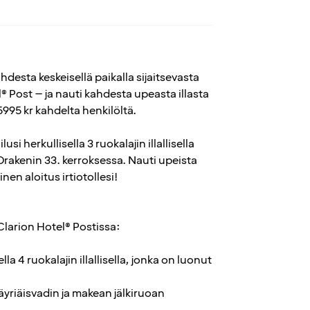
desta keskeisellä paikalla sijaitsevasta
l® Post – ja nauti kahdesta upeasta illasta
5995 kr kahdelta henkilöltä.
usi herkullisella 3 ruokalajin illallisella
 Drakenin 33. kerroksessa. Nauti upeista
nen aloitus irtiotollesi!
 Clarion Hotel® Postissa:
a 4 ruokalajin illallisella, jonka on luonut
yriäisvadin ja makean jälkiruoan