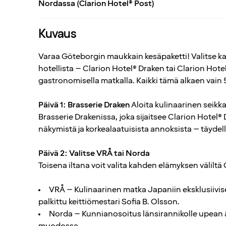
Nordassa (Clarion Hotel® Post)
Kuvaus
Varaa Göteborgin maukkain kesäpaketti! Valitse kah
hotellista – Clarion Hotel® Draken tai Clarion Hote
gastronomisella matkalla. Kaikki tämä alkaen vain 
Päivä 1: Brasserie Draken
Aloita kulinaarinen seikkail
Brasserie Drakenissa, joka sijaitsee Clarion Hotel®
näkymistä ja korkealaatuisista annoksista – täydelli
Päivä 2: Valitse VRÅ tai Norda
Toisena iltana voit valita kahden elämyksen väliltä
VRÅ – Kulinaarinen matka Japaniin eksklusiivisell
palkittu keittiömestari Sofia B. Olsson.
Norda – Kunnianosoitus länsirannikolle upean ä