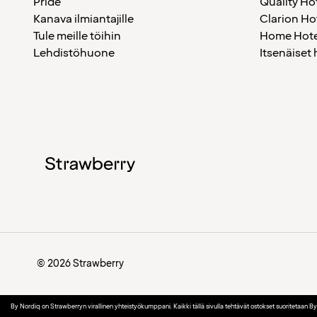
Pride
Quality Ho
Kanava ilmiantajille
Clarion Ho
Tule meille töihin
Home Hote
Lehdistöhuone
Itsenäiset 
© 2026 Strawberry
By Nordiq on Strawberryn virallinen yhteistyökumppani. Kaikki tällä sivulla tehtävät ostokset suoritetaan B