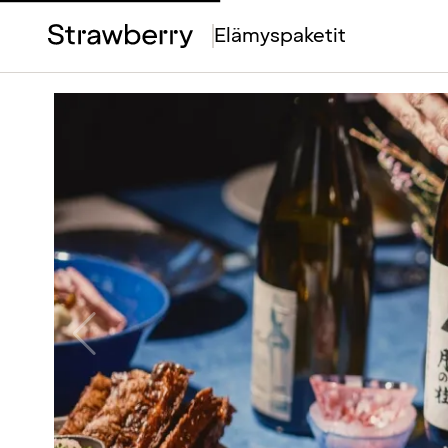
Top
Elämyspaketit
Menu