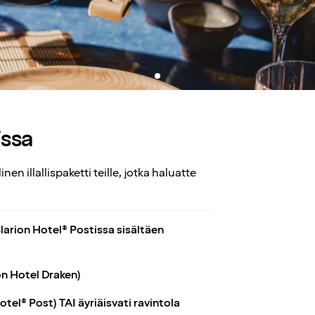
issa
en illallispaketti teille, jotka haluatte
Clarion Hotel® Postissa sisältäen
ion Hotel Draken)
Hotel® Post) TAI äyriäisvati ravintola