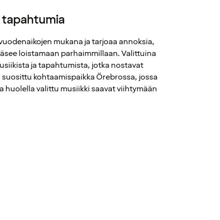
a tapahtumia
 vuodenaikojen mukana ja tarjoaa annoksia,
ääsee loistamaan parhaimmillaan. Valittuina
musiikista ja tapahtumista, jotka nostavat
suosittu kohtaamispaikka Örebrossa, jossa
 huolella valittu musiikki saavat viihtymään