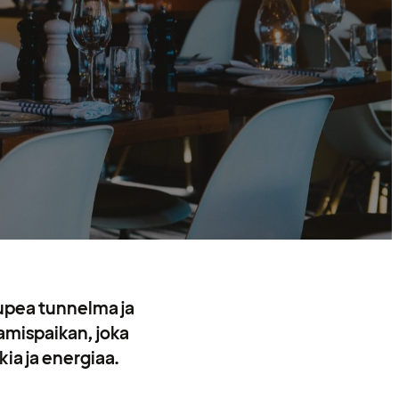
 upea tunnelma ja
amispaikan, joka
kia ja energiaa.