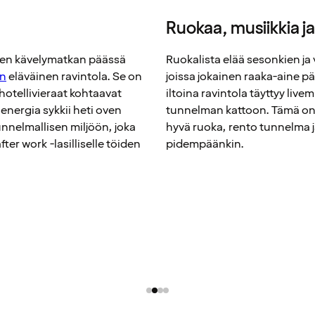
Ruokaa, musiikkia j
yen kävelymatkan päässä
Ruokalista elää sesonkien ja
on
eläväinen ravintola. Se on
joissa jokainen raaka-aine p
a hotellivieraat kohtaavat
iltoina ravintola täyttyy live
energia sykkii heti oven
tunnelman kattoon. Tämä on 
unnelmallisen miljöön, joka
hyvä ruoka, rento tunnelma ja
fter work -lasilliselle töiden
pidempäänkin.