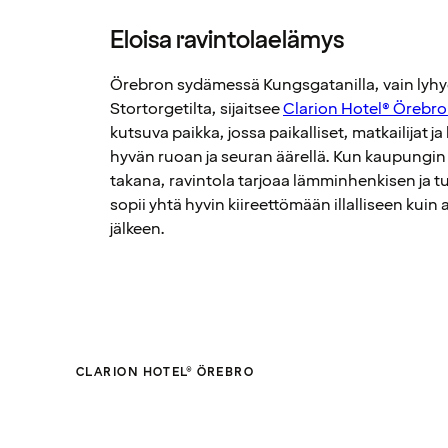
Eloisa ravintolaelämys
Örebron sydämessä Kungsgatanilla, vain lyh
Stortorgetilta, sijaitsee
Clarion Hotel® Örebr
kutsuva paikka, jossa paikalliset, matkailijat j
hyvän ruoan ja seuran äärellä. Kun kaupungin 
takana, ravintola tarjoaa lämminhenkisen ja t
sopii yhtä hyvin kiireettömään illalliseen kuin a
jälkeen.
CLARION HOTEL® ÖREBRO