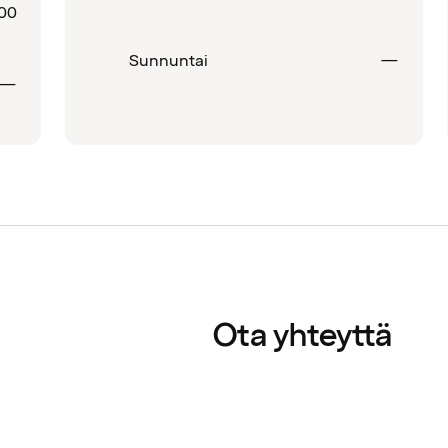
00
Suljet
Sunnuntai
—
Suljettu
—
Ota yhteyttä