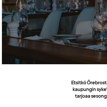
Etsitkö Örebrost
kaupungin syke?
tarjoaa sesongi