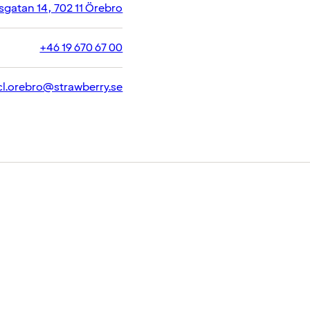
gatan 14, 702 11 Örebro
+46 19 670 67 00
cl.orebro@strawberry.se