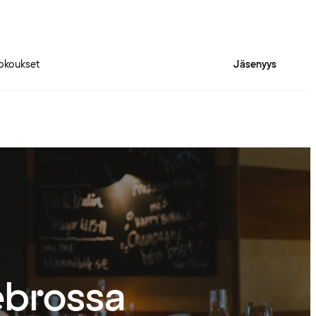
okoukset
Jäsenyys
ebrossa