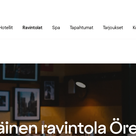
Siirry sivun sisältöön
Siirry sivun päävalikkoon
Hotellit
Ravintolat
Spa
Tapahtumat
Tarjoukset
K
äinen ravintola Ör