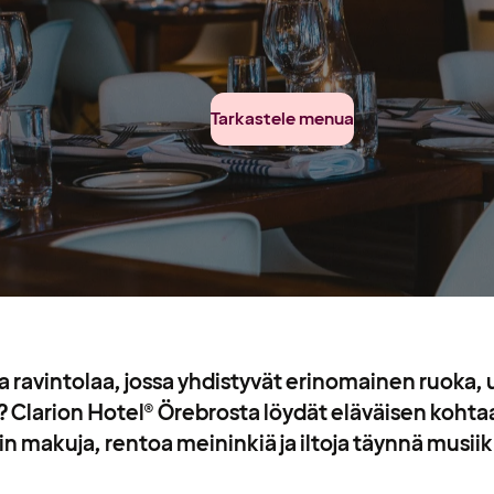
Tarkastele menua
a ravintolaa, jossa yhdistyvät erinomainen ruoka,
 Clarion Hotel® Örebrosta löydät eläväisen kohta
n makuja, rentoa meininkiä ja iltoja täynnä musiik