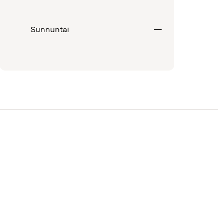
tu
Suljettu
Sunnuntai
—