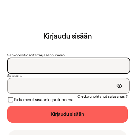
Kirjaudu sisään
Sähköpostiosoite tai jäsennumero
Salasana
Oletko unohtanut salasanasi?
Pidä minut sisäänkirjautuneena
Kirjaudu sisään