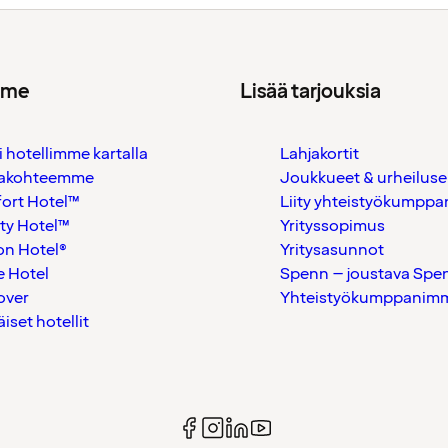
mme
Lisää tarjouksia
i hotellimme kartalla
Lahjakortit
akohteemme
Joukkueet & urheiluse
ort Hotel™
Liity yhteistyökumppan
ty Hotel™
Yrityssopimus
on Hotel®
Yritysasunnot
 Hotel
Spenn – joustava Spe
over
Yhteistyökumppanimme
äiset hotellit