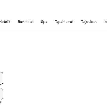
Siirry sivun sisältöön
Siirry sivun päävalikkoon
Hotellit
Ravintolat
Spa
Tapahtumat
Tarjoukset
K
i?