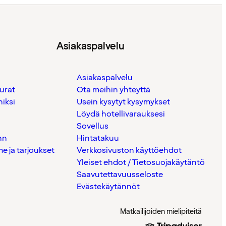
Asiakaspalvelu
Asiakaspalvelu
urat
Ota meihin yhteyttä
iksi
Usein kysytyt kysymykset
Löydä hotellivarauksesi
Sovellus
nn
Hintatakuu
 ja tarjoukset
Verkkosivuston käyttöehdot
Yleiset ehdot / Tietosuojakäytäntö
Saavutettavuusseloste
Evästekäytännöt
Matkailijoiden mielipiteitä