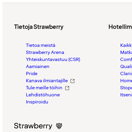
Tietoja Strawberry
Hotelli
Tietoa meistä
Kaikk
Strawberry Arena
Matk
Yhteiskuntavastuu (CSR)
Comf
Aamiainen
Quali
Pride
Clari
Kanava ilmiantajille
Home
Tule meille töihin
Stop
Lehdistöhuone
Itsen
Inspiroidu