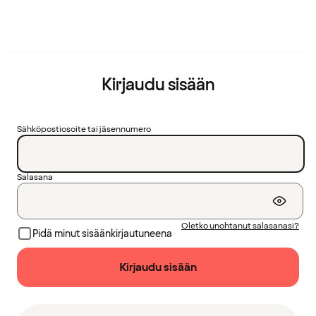
Kirjaudu sisään
Sähköpostiosoite tai jäsennumero
Salasana
Oletko unohtanut salasanasi?
Pidä minut sisäänkirjautuneena
Kirjaudu sisään