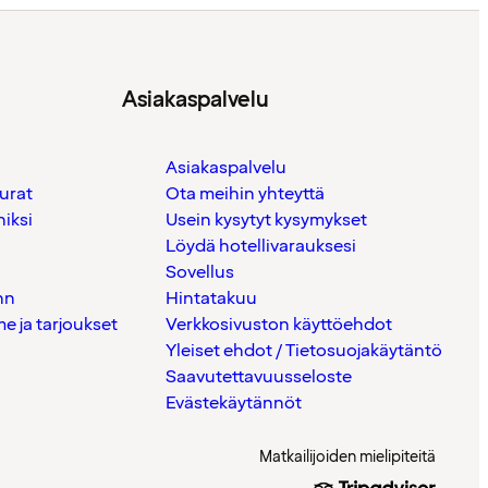
Asiakaspalvelu
Asiakaspalvelu
urat
Ota meihin yhteyttä
iksi
Usein kysytyt kysymykset
Löydä hotellivarauksesi
Sovellus
nn
Hintatakuu
 ja tarjoukset
Verkkosivuston käyttöehdot
Yleiset ehdot / Tietosuojakäytäntö
Saavutettavuusseloste
Evästekäytännöt
Matkailijoiden mielipiteitä