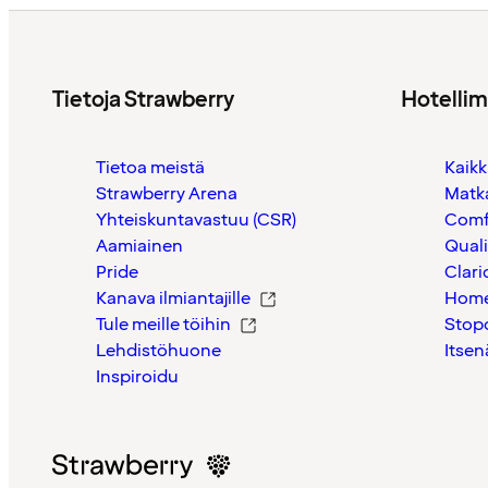
Tietoja Strawberry
Hotelli
Tietoa meistä
Kaikk
Strawberry Arena
Matk
Yhteiskuntavastuu (CSR)
Comf
Aamiainen
Quali
Pride
Clari
Kanava ilmiantajille
Home
Tule meille töihin
Stop
Lehdistöhuone
Itsen
Inspiroidu