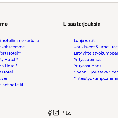
mme
Lisää tarjouksia
i hotellimme kartalla
Lahjakortit
akohteemme
Joukkueet & urheiluse
ort Hotel™
Liity yhteistyökumppan
ty Hotel™
Yrityssopimus
on Hotel®
Yritysasunnot
 Hotel
Spenn – joustava Spe
over
Yhteistyökumppanimme
äiset hotellit