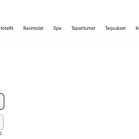
Siirry sivun sisältöön
Siirry sivun päävalikkoon
Hotellit
Ravintolat
Spa
Tapahtumat
Tarjoukset
K
i?