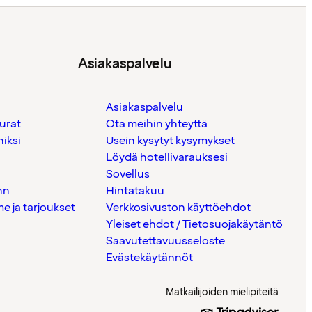
Asiakaspalvelu
Asiakaspalvelu
urat
Ota meihin yhteyttä
iksi
Usein kysytyt kysymykset
Löydä hotellivarauksesi
Sovellus
nn
Hintatakuu
 ja tarjoukset
Verkkosivuston käyttöehdot
Yleiset ehdot / Tietosuojakäytäntö
Saavutettavuusseloste
Evästekäytännöt
Matkailijoiden mielipiteitä