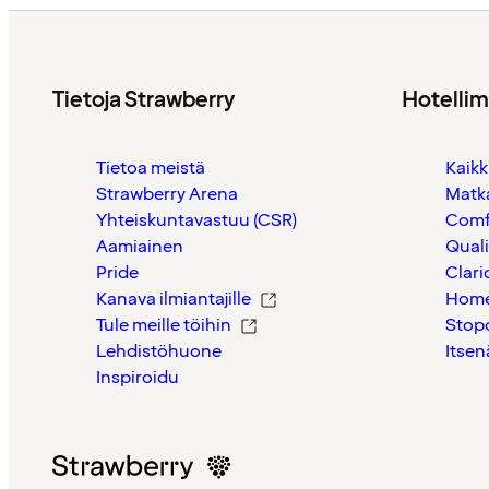
Tietoja Strawberry
Hotelli
Tietoa meistä
Kaikk
Strawberry Arena
Matk
Yhteiskuntavastuu (CSR)
Comf
Aamiainen
Quali
Pride
Clari
Kanava ilmiantajille
Home
Tule meille töihin
Stop
Lehdistöhuone
Itsen
Inspiroidu