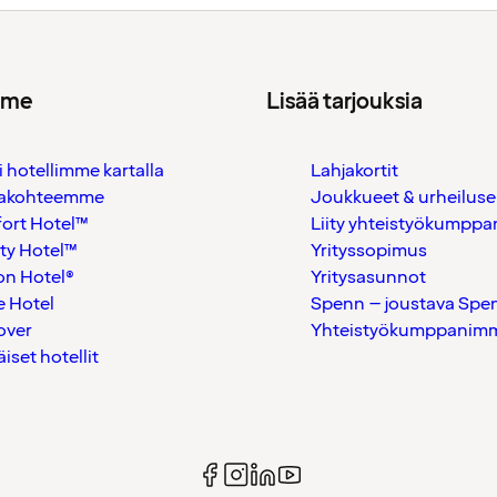
mme
Lisää tarjouksia
i hotellimme kartalla
Lahjakortit
akohteemme
Joukkueet & urheiluse
ort Hotel™
Liity yhteistyökumppan
ty Hotel™
Yrityssopimus
on Hotel®
Yritysasunnot
 Hotel
Spenn – joustava Spe
over
Yhteistyökumppanimme
äiset hotellit