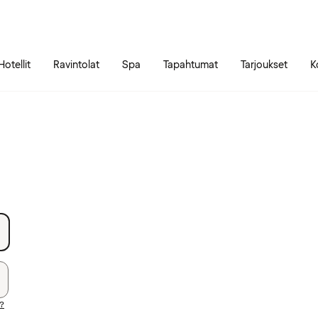
Siirry sivun sisältöön
Siirry sivun päävalikkoon
Hotellit
Ravintolat
Spa
Tapahtumat
Tarjoukset
K
i?