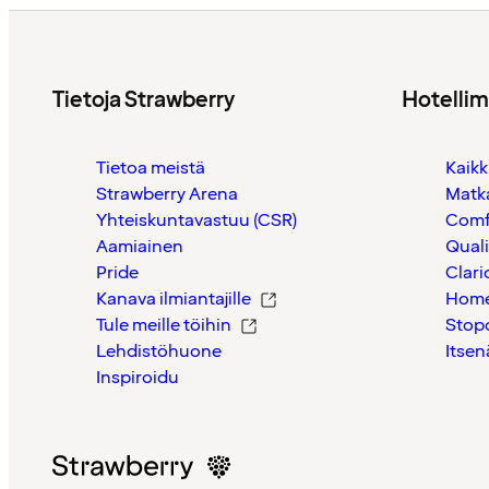
Tietoja Strawberry
Hotelli
Tietoa meistä
Kaikk
Strawberry Arena
Matk
Yhteiskuntavastuu (CSR)
Comf
Aamiainen
Quali
Pride
Clari
Kanava ilmiantajille
Home
Tule meille töihin
Stop
Lehdistöhuone
Itsen
Inspiroidu