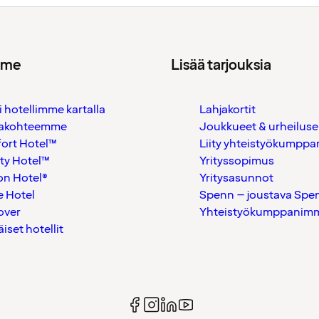
mme
Lisää tarjouksia
i hotellimme kartalla
Lahjakortit
akohteemme
Joukkueet & urheiluse
ort Hotel™
Liity yhteistyökumppan
ty Hotel™
Yrityssopimus
on Hotel®
Yritysasunnot
 Hotel
Spenn – joustava Spe
over
Yhteistyökumppanimme
äiset hotellit