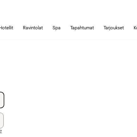
Siirry sivun sisältöön
Siirry sivun päävalikkoon
Hotellit
Ravintolat
Spa
Tapahtumat
Tarjoukset
K
i?