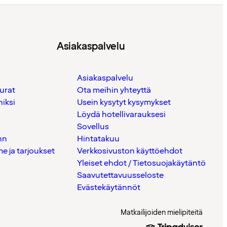
Asiakaspalvelu
Asiakaspalvelu
urat
Ota meihin yhteyttä
iksi
Usein kysytyt kysymykset
Löydä hotellivarauksesi
Sovellus
nn
Hintatakuu
 ja tarjoukset
Verkkosivuston käyttöehdot
Yleiset ehdot / Tietosuojakäytäntö
Saavutettavuusseloste
Evästekäytännöt
Matkailijoiden mielipiteitä