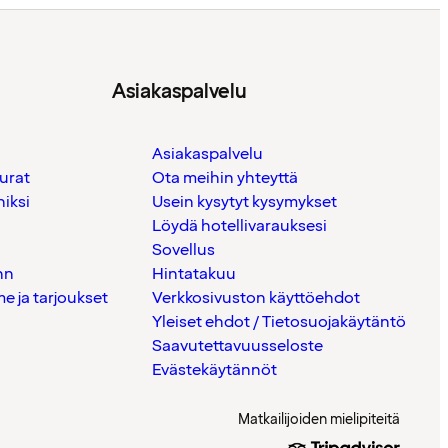
Asiakaspalvelu
Asiakaspalvelu
urat
Ota meihin yhteyttä
iksi
Usein kysytyt kysymykset
Löydä hotellivarauksesi
Sovellus
nn
Hintatakuu
 ja tarjoukset
Verkkosivuston käyttöehdot
Yleiset ehdot / Tietosuojakäytäntö
Saavutettavuusseloste
Evästekäytännöt
Matkailijoiden mielipiteitä