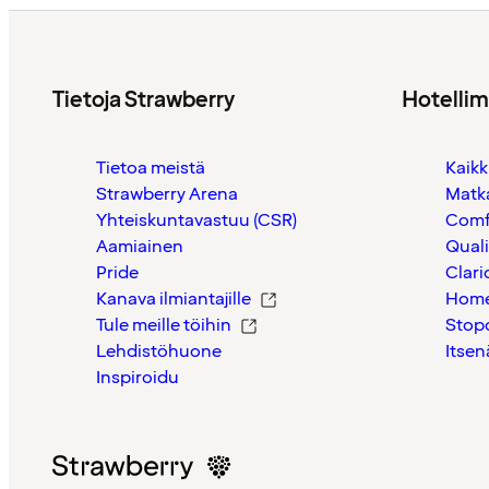
Tietoja Strawberry
Hotelli
Tietoa meistä
Kaikk
Strawberry Arena
Matk
Yhteiskuntavastuu (CSR)
Comf
Aamiainen
Quali
Pride
Clari
Kanava ilmiantajille
Home
Tule meille töihin
Stop
Lehdistöhuone
Itsen
Inspiroidu