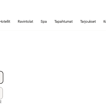
Siirry sivun sisältöön
Siirry sivun päävalikkoon
Hotellit
Ravintolat
Spa
Tapahtumat
Tarjoukset
K
i?