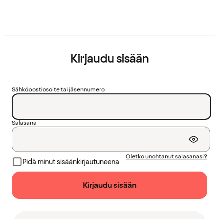
Kirjaudu sisään
Sähköpostiosoite tai jäsennumero
Salasana
Oletko unohtanut salasanasi?
Pidä minut sisäänkirjautuneena
Kirjaudu sisään