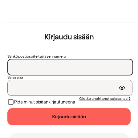
Kirjaudu sisään
Sähköpostiosoite tai jäsennumero
Salasana
Oletko unohtanut salasanasi?
Pidä minut sisäänkirjautuneena
Kirjaudu sisään