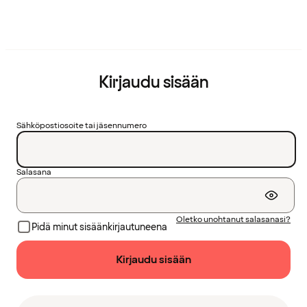
Kirjaudu sisään
Sähköpostiosoite tai jäsennumero
Salasana
Oletko unohtanut salasanasi?
Pidä minut sisäänkirjautuneena
Kirjaudu sisään