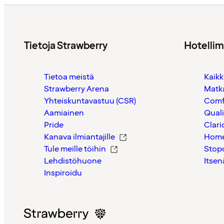
Tietoja Strawberry
Hotelli
Tietoa meistä
Kaikk
Strawberry Arena
Matk
Yhteiskuntavastuu (CSR)
Comf
Aamiainen
Quali
Pride
Clari
Kanava ilmiantajille
Home
Tule meille töihin
Stop
Lehdistöhuone
Itsen
Inspiroidu