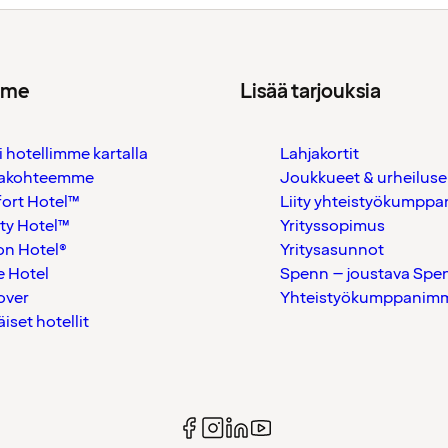
mme
Lisää tarjouksia
i hotellimme kartalla
Lahjakortit
akohteemme
Joukkueet & urheiluse
ort Hotel™
Liity yhteistyökumppan
ty Hotel™
Yrityssopimus
on Hotel®
Yritysasunnot
 Hotel
Spenn – joustava Spe
over
Yhteistyökumppanimme
äiset hotellit