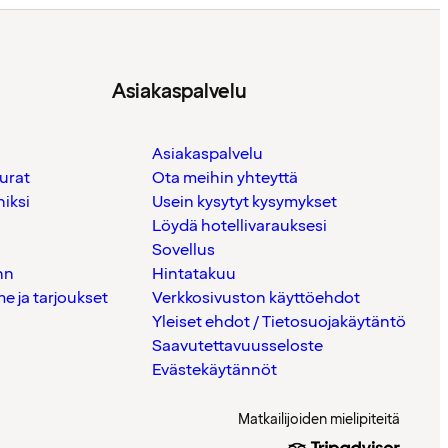
Asiakaspalvelu
Asiakaspalvelu
urat
Ota meihin yhteyttä
iksi
Usein kysytyt kysymykset
Löydä hotellivarauksesi
Sovellus
nn
Hintatakuu
 ja tarjoukset
Verkkosivuston käyttöehdot
Yleiset ehdot / Tietosuojakäytäntö
Saavutettavuusseloste
Evästekäytännöt
Matkailijoiden mielipiteitä