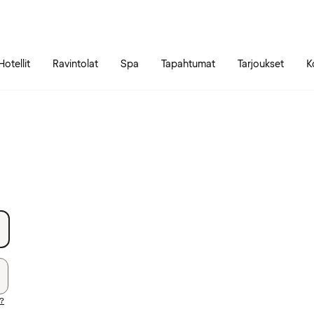
Siirry sivun sisältöön
Siirry sivun päävalikkoon
Hotellit
Ravintolat
Spa
Tapahtumat
Tarjoukset
K
i?