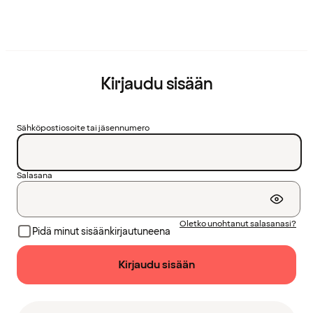
Kirjaudu sisään
Sähköpostiosoite tai jäsennumero
Salasana
Oletko unohtanut salasanasi?
Pidä minut sisäänkirjautuneena
Kirjaudu sisään