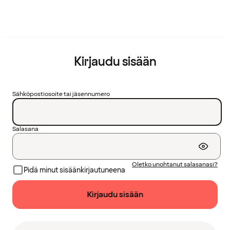
Kirjaudu sisään
Sähköpostiosoite tai jäsennumero
Salasana
Oletko unohtanut salasanasi?
Pidä minut sisäänkirjautuneena
Kirjaudu sisään