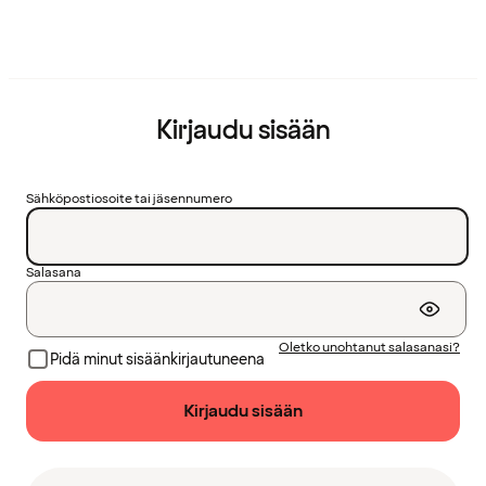
Kirjaudu sisään
Sähköpostiosoite tai jäsennumero
Salasana
Oletko unohtanut salasanasi?
Pidä minut sisäänkirjautuneena
Kirjaudu sisään