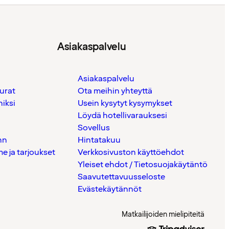
Asiakaspalvelu
Asiakaspalvelu
urat
Ota meihin yhteyttä
iksi
Usein kysytyt kysymykset
Löydä hotellivarauksesi
Sovellus
nn
Hintatakuu
 ja tarjoukset
Verkkosivuston käyttöehdot
Yleiset ehdot / Tietosuojakäytäntö
Saavutettavuusseloste
Evästekäytännöt
Matkailijoiden mielipiteitä