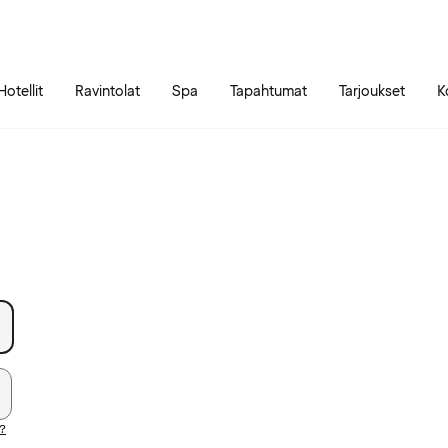
Siirry sivun sisältöön
Siirry sivun päävalikkoon
Hotellit
Ravintolat
Spa
Tapahtumat
Tarjoukset
K
i?