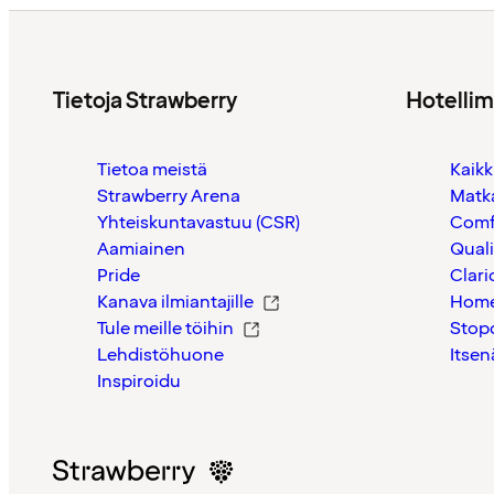
Tietoja Strawberry
Hotelli
Tietoa meistä
Kaikk
Strawberry Arena
Matk
Yhteiskuntavastuu (CSR)
Comf
Aamiainen
Quali
Pride
Clari
Kanava ilmiantajille
Home
Tule meille töihin
Stop
Lehdistöhuone
Itsen
Inspiroidu