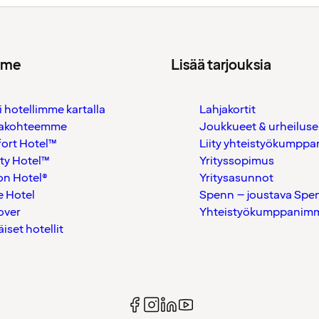
mme
Lisää tarjouksia
i hotellimme kartalla
Lahjakortit
akohteemme
Joukkueet & urheiluse
ort Hotel™
Liity yhteistyökumppan
ty Hotel™
Yrityssopimus
on Hotel®
Yritysasunnot
 Hotel
Spenn – joustava Spe
over
Yhteistyökumppanimme
äiset hotellit