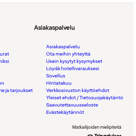
Asiakaspalvelu
Asiakaspalvelu
urat
Ota meihin yhteyttä
iksi
Usein kysytyt kysymykset
Löydä hotellivarauksesi
Sovellus
nn
Hintatakuu
 ja tarjoukset
Verkkosivuston käyttöehdot
Yleiset ehdot / Tietosuojakäytäntö
Saavutettavuusseloste
Evästekäytännöt
Matkailijoiden mielipiteitä