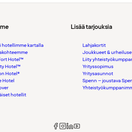
mme
Lisää tarjouksia
i hotellimme kartalla
Lahjakortit
akohteemme
Joukkueet & urheiluse
ort Hotel™
Liity yhteistyökumppan
ty Hotel™
Yrityssopimus
on Hotel®
Yritysasunnot
 Hotel
Spenn – joustava Spe
over
Yhteistyökumppanimme
äiset hotellit