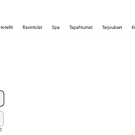
Siirry sivun sisältöön
Siirry sivun päävalikkoon
Hotellit
Ravintolat
Spa
Tapahtumat
Tarjoukset
K
i?