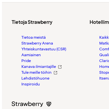
Tietoja Strawberry
Hotelli
Tietoa meistä
Kaikk
Strawberry Arena
Matk
Yhteiskuntavastuu (CSR)
Comf
Aamiainen
Quali
Pride
Clari
Kanava ilmiantajille
Home
Tule meille töihin
Stop
Lehdistöhuone
Itsen
Inspiroidu