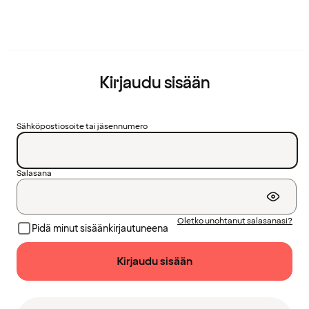
Kirjaudu sisään
Sähköpostiosoite tai jäsennumero
Salasana
Oletko unohtanut salasanasi?
Pidä minut sisäänkirjautuneena
Kirjaudu sisään