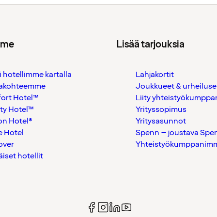
mme
Lisää tarjouksia
i hotellimme kartalla
Lahjakortit
akohteemme
Joukkueet & urheiluse
ort Hotel™
Liity yhteistyökumppan
ty Hotel™
Yrityssopimus
on Hotel®
Yritysasunnot
 Hotel
Spenn – joustava Spe
over
Yhteistyökumppanimme
äiset hotellit