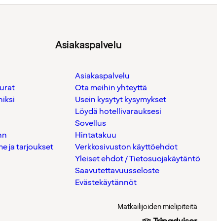
Asiakaspalvelu
Asiakaspalvelu
urat
Ota meihin yhteyttä
iksi
Usein kysytyt kysymykset
Löydä hotellivarauksesi
Sovellus
nn
Hintatakuu
 ja tarjoukset
Verkkosivuston käyttöehdot
Yleiset ehdot / Tietosuojakäytäntö
Saavutettavuusseloste
Evästekäytännöt
Matkailijoiden mielipiteitä