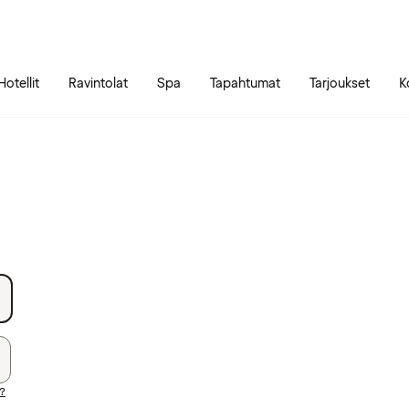
Siirry sivun sisältöön
Siirry sivun päävalikkoon
Hotellit
Ravintolat
Spa
Tapahtumat
Tarjoukset
K
i?