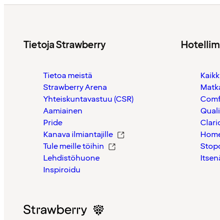
Tietoja Strawberry
Hotelli
Tietoa meistä
Kaikk
Strawberry Arena
Matk
Yhteiskuntavastuu (CSR)
Comf
Aamiainen
Quali
Pride
Clari
Kanava ilmiantajille
Home
Tule meille töihin
Stop
Lehdistöhuone
Itsen
Inspiroidu