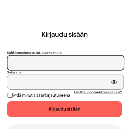
Kirjaudu sisään
Sähköpostiosoite tai jäsennumero
Salasana
Oletko unohtanut salasanasi?
Pidä minut sisäänkirjautuneena
Kirjaudu sisään