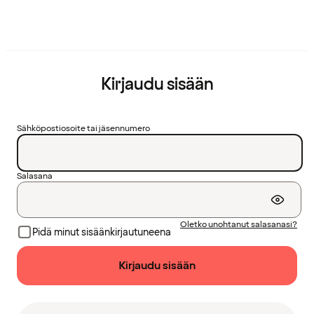
Kirjaudu sisään
Sähköpostiosoite tai jäsennumero
Salasana
Oletko unohtanut salasanasi?
Pidä minut sisäänkirjautuneena
Kirjaudu sisään