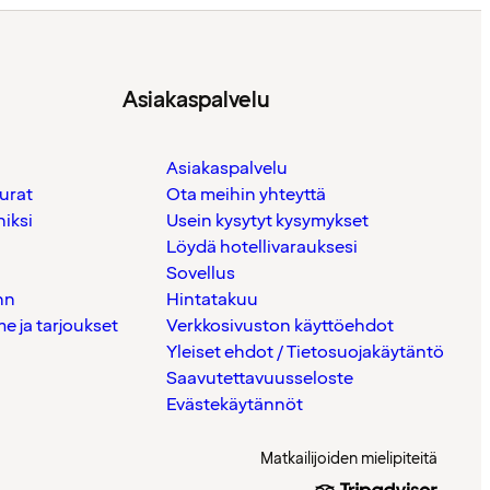
Asiakaspalvelu
Asiakaspalvelu
urat
Ota meihin yhteyttä
iksi
Usein kysytyt kysymykset
Löydä hotellivarauksesi
Sovellus
nn
Hintatakuu
 ja tarjoukset
Verkkosivuston käyttöehdot
Yleiset ehdot / Tietosuojakäytäntö
Saavutettavuusseloste
Evästekäytännöt
Matkailijoiden mielipiteitä