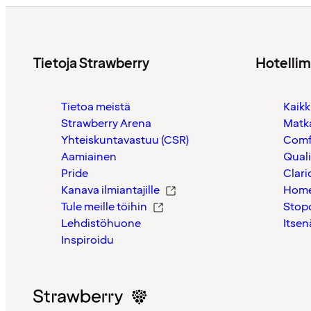
Tietoja Strawberry
Hotelli
Tietoa meistä
Kaikk
Strawberry Arena
Matk
Yhteiskuntavastuu (CSR)
Comf
Aamiainen
Quali
Pride
Clari
Kanava ilmiantajille
Home
Tule meille töihin
Stop
Lehdistöhuone
Itsen
Inspiroidu