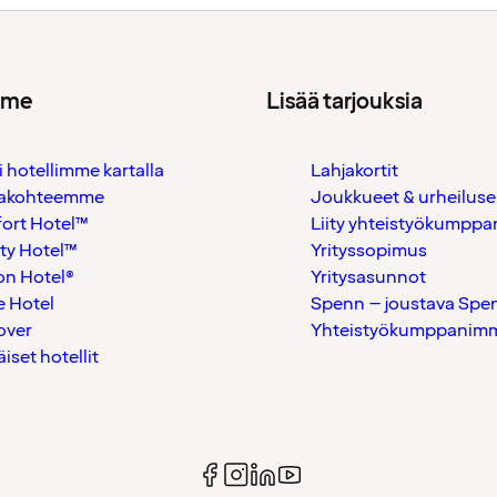
mme
Lisää tarjouksia
i hotellimme kartalla
Lahjakortit
akohteemme
Joukkueet & urheiluse
ort Hotel™
Liity yhteistyökumppan
ty Hotel™
Yrityssopimus
on Hotel®
Yritysasunnot
 Hotel
Spenn – joustava Spe
over
Yhteistyökumppanimme
äiset hotellit