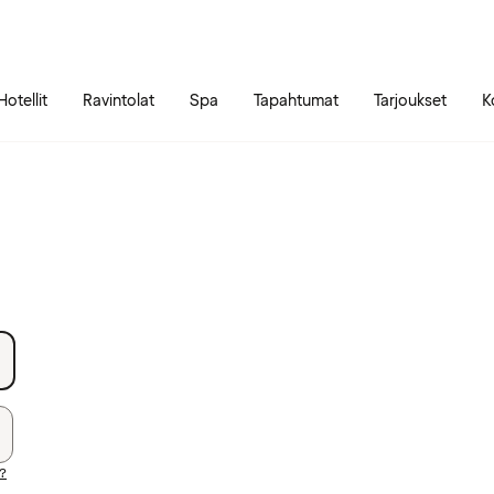
Siirry sivun sisältöön
Siirry sivun päävalikkoon
Hotellit
Ravintolat
Spa
Tapahtumat
Tarjoukset
K
i?