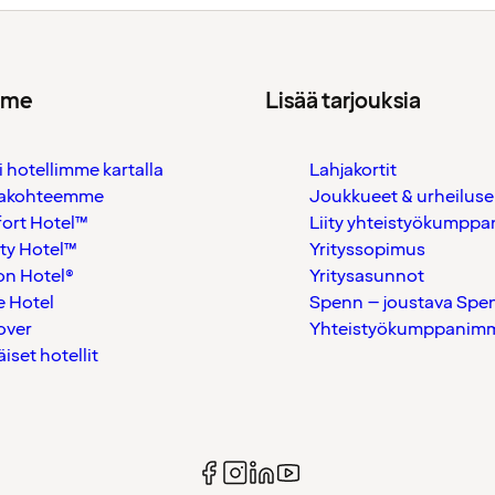
mme
Lisää tarjouksia
i hotellimme kartalla
Lahjakortit
akohteemme
Joukkueet & urheiluse
ort Hotel™
Liity yhteistyökumppan
ty Hotel™
Yrityssopimus
on Hotel®
Yritysasunnot
 Hotel
Spenn – joustava Spe
over
Yhteistyökumppanimme
äiset hotellit