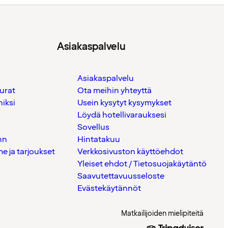
Asiakaspalvelu
Asiakaspalvelu
urat
Ota meihin yhteyttä
iksi
Usein kysytyt kysymykset
Löydä hotellivarauksesi
Sovellus
nn
Hintatakuu
 ja tarjoukset
Verkkosivuston käyttöehdot
Yleiset ehdot / Tietosuojakäytäntö
Saavutettavuusseloste
Evästekäytännöt
Matkailijoiden mielipiteitä