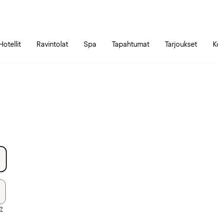
Siirry sivun sisältöön
Siirry sivun päävalikkoon
Hotellit
Ravintolat
Spa
Tapahtumat
Tarjoukset
K
i?