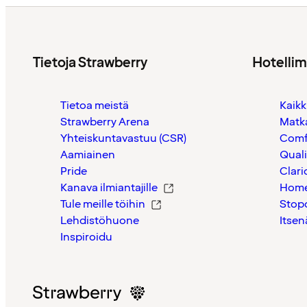
Tietoja Strawberry
Hotelli
Tietoa meistä
Kaikk
Strawberry Arena
Matk
Yhteiskuntavastuu (CSR)
Comf
Aamiainen
Quali
Pride
Clari
Kanava ilmiantajille
Home
Tule meille töihin
Stop
Lehdistöhuone
Itsen
Inspiroidu