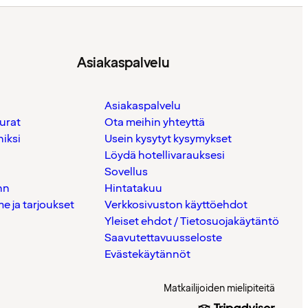
Asiakaspalvelu
Asiakaspalvelu
urat
Ota meihin yhteyttä
iksi
Usein kysytyt kysymykset
Löydä hotellivarauksesi
Sovellus
nn
Hintatakuu
 ja tarjoukset
Verkkosivuston käyttöehdot
Yleiset ehdot / Tietosuojakäytäntö
Saavutettavuusseloste
Evästekäytännöt
Matkailijoiden mielipiteitä