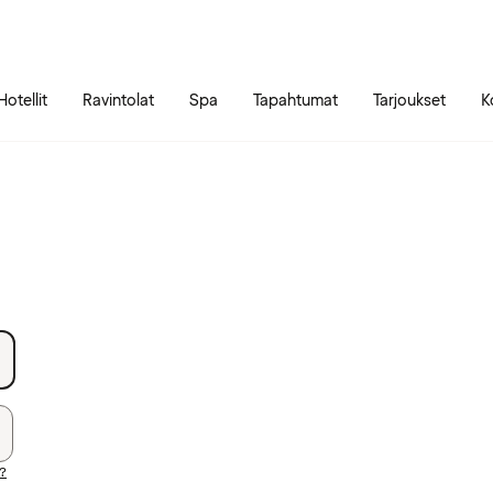
Siirry sivun sisältöön
Siirry sivun päävalikkoon
Hotellit
Ravintolat
Spa
Tapahtumat
Tarjoukset
K
i?