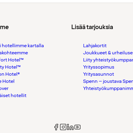
mme
Lisää tarjouksia
i hotellimme kartalla
Lahjakortit
akohteemme
Joukkueet & urheiluse
ort Hotel™
Liity yhteistyökumppan
ty Hotel™
Yrityssopimus
on Hotel®
Yritysasunnot
 Hotel
Spenn – joustava Spe
over
Yhteistyökumppanimme
äiset hotellit