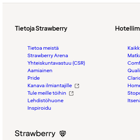
Tietoja Strawberry
Hotelli
Tietoa meistä
Kaikk
Strawberry Arena
Matk
Yhteiskuntavastuu (CSR)
Comf
Aamiainen
Quali
Pride
Clari
Kanava ilmiantajille
Home
Tule meille töihin
Stop
Lehdistöhuone
Itsen
Inspiroidu