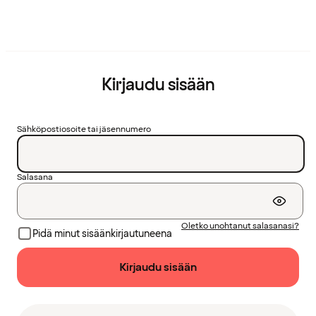
Kirjaudu sisään
Sähköpostiosoite tai jäsennumero
Salasana
Oletko unohtanut salasanasi?
Pidä minut sisäänkirjautuneena
Kirjaudu sisään