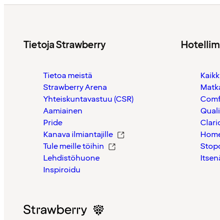
Tietoja Strawberry
Hotelli
Tietoa meistä
Kaikk
Strawberry Arena
Matk
Yhteiskuntavastuu (CSR)
Comf
Aamiainen
Quali
Pride
Clari
Kanava ilmiantajille
Home
Tule meille töihin
Stop
Lehdistöhuone
Itsen
Inspiroidu