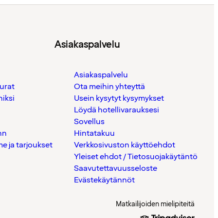
Asiakaspalvelu
Asiakaspalvelu
urat
Ota meihin yhteyttä
iksi
Usein kysytyt kysymykset
Löydä hotellivarauksesi
Sovellus
nn
Hintatakuu
 ja tarjoukset
Verkkosivuston käyttöehdot
Yleiset ehdot / Tietosuojakäytäntö
Saavutettavuusseloste
Evästekäytännöt
Matkailijoiden mielipiteitä