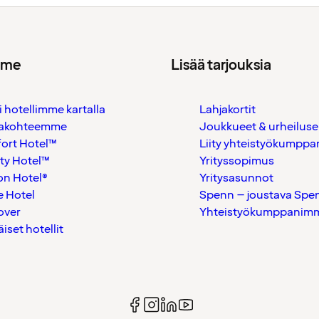
mme
Lisää tarjouksia
i hotellimme kartalla
Lahjakortit
akohteemme
Joukkueet & urheiluse
ort Hotel™
Liity yhteistyökumppan
ty Hotel™
Yrityssopimus
on Hotel®
Yritysasunnot
 Hotel
Spenn – joustava Spe
over
Yhteistyökumppanimme
äiset hotellit