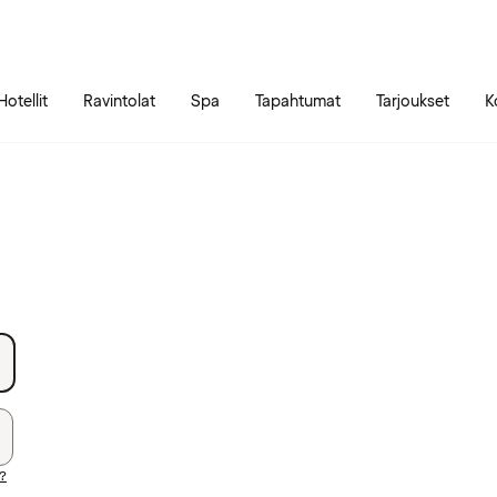
Siirry sivun sisältöön
Siirry sivun päävalikkoon
Hotellit
Ravintolat
Spa
Tapahtumat
Tarjoukset
K
i?