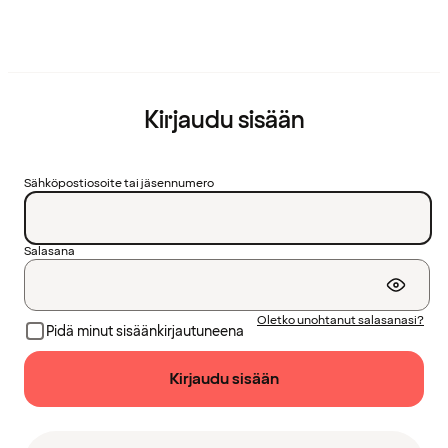
Kirjaudu sisään
Sähköpostiosoite tai jäsennumero
Salasana
Oletko unohtanut salasanasi?
Pidä minut sisäänkirjautuneena
Kirjaudu sisään