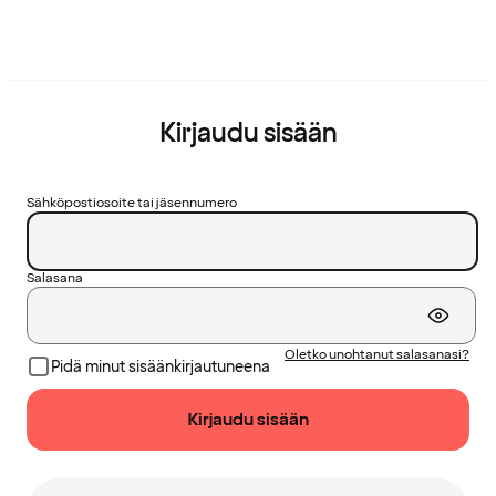
Kirjaudu sisään
Sähköpostiosoite tai jäsennumero
Salasana
Oletko unohtanut salasanasi?
Pidä minut sisäänkirjautuneena
Kirjaudu sisään