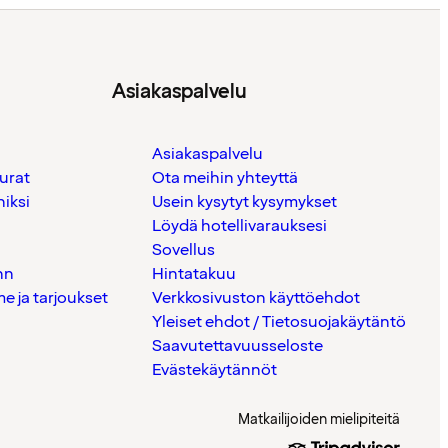
Asiakaspalvelu
Asiakaspalvelu
urat
Ota meihin yhteyttä
iksi
Usein kysytyt kysymykset
Löydä hotellivarauksesi
Sovellus
nn
Hintatakuu
 ja tarjoukset
Verkkosivuston käyttöehdot
Yleiset ehdot / Tietosuojakäytäntö
Saavutettavuusseloste
Evästekäytännöt
Matkailijoiden mielipiteitä