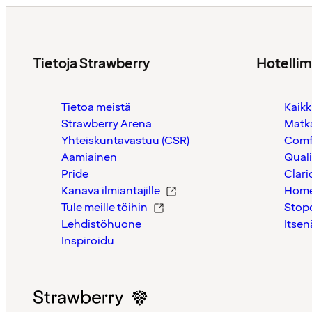
Tietoja Strawberry
Hotelli
Tietoa meistä
Kaikk
Strawberry Arena
Matk
Yhteiskuntavastuu (CSR)
Comf
Aamiainen
Quali
Pride
Clari
Kanava ilmiantajille
Home
Tule meille töihin
Stop
Lehdistöhuone
Itsen
Inspiroidu