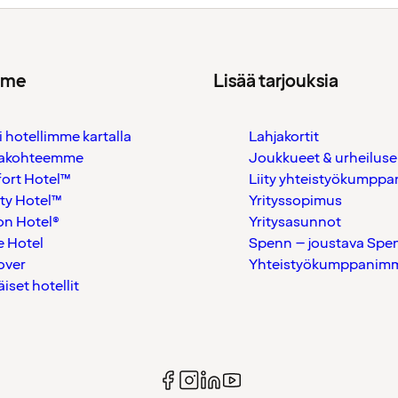
mme
Lisää tarjouksia
i hotellimme kartalla
Lahjakortit
akohteemme
Joukkueet & urheiluse
ort Hotel™
Liity yhteistyökumppan
ty Hotel™
Yrityssopimus
on Hotel®
Yritysasunnot
 Hotel
Spenn – joustava Spe
over
Yhteistyökumppanimme
äiset hotellit