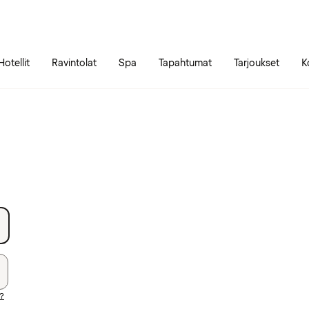
Siirry sivun sisältöön
Siirry sivun päävalikkoon
Hotellit
Ravintolat
Spa
Tapahtumat
Tarjoukset
K
i?