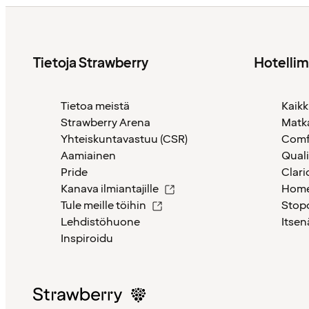
Tietoja Strawberry
Hotelli
Tietoa meistä
Kaikk
Strawberry Arena
Matk
Yhteiskuntavastuu (CSR)
Comf
Aamiainen
Quali
Pride
Clari
Kanava ilmiantajille
Home
Tule meille töihin
Stop
Lehdistöhuone
Itsen
Inspiroidu