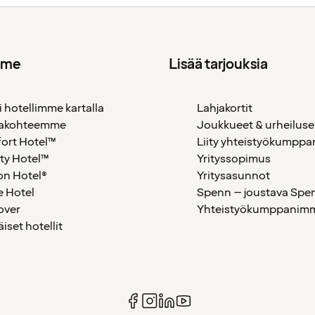
mme
Lisää tarjouksia
i hotellimme kartalla
Lahjakortit
akohteemme
Joukkueet & urheiluse
ort Hotel™
Liity yhteistyökumppan
ty Hotel™
Yrityssopimus
on Hotel®
Yritysasunnot
 Hotel
Spenn – joustava Spe
over
Yhteistyökumppanimme
äiset hotellit