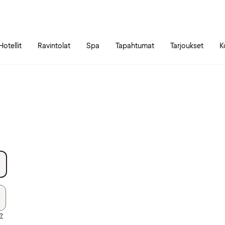
Siirry sivun sisältöön
Siirry sivun päävalikkoon
Hotellit
Ravintolat
Spa
Tapahtumat
Tarjoukset
K
i?