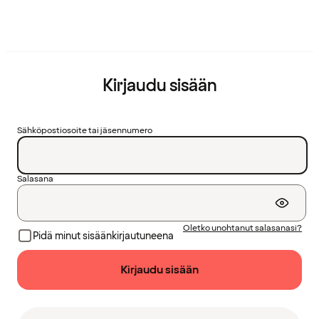
Kirjaudu sisään
Sähköpostiosoite tai jäsennumero
Salasana
Oletko unohtanut salasanasi?
Pidä minut sisäänkirjautuneena
Kirjaudu sisään