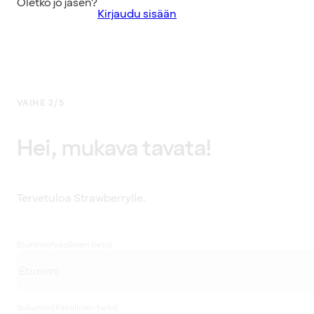
Oletko jo jäsen?
Kirjaudu sisään
VAIHE 2/5
Hei, mukava tavata!
Tervetuloa Strawberrylle.
Etunimi
(Pakollinen tieto)
Sukunimi
(Pakollinen tieto)