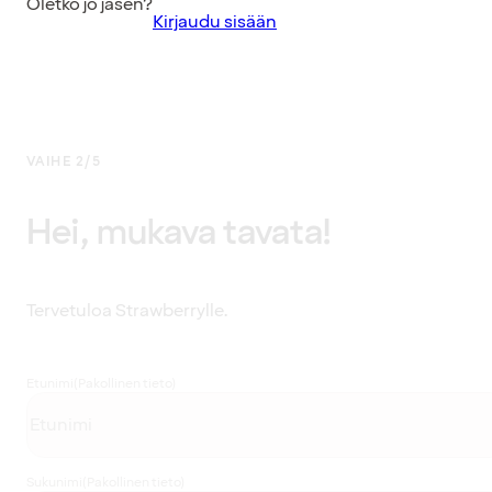
Oletko jo jäsen?
Kirjaudu sisään
VAIHE 2/5
Hei, mukava tavata!
Tervetuloa Strawberrylle.
Etunimi
(Pakollinen tieto)
Sukunimi
(Pakollinen tieto)