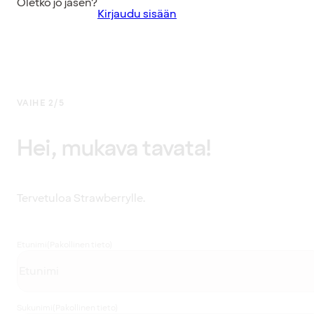
Oletko jo jäsen?
Kirjaudu sisään
VAIHE 2/5
Hei, mukava tavata!
Tervetuloa Strawberrylle.
Etunimi
(Pakollinen tieto)
Sukunimi
(Pakollinen tieto)