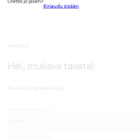
Oletko jo jäsen?
Kirjaudu sisään
VAIHE 2/5
Hei, mukava tavata!
Tervetuloa Strawberrylle.
Etunimi
(Pakollinen tieto)
Sukunimi
(Pakollinen tieto)