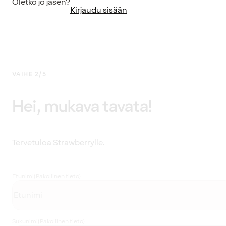
Oletko jo jäsen?
Kirjaudu sisään
VAIHE 2/5
Hei, mukava tavata!
Tervetuloa Strawberrylle.
Etunimi
(Pakollinen tieto)
Sukunimi
(Pakollinen tieto)