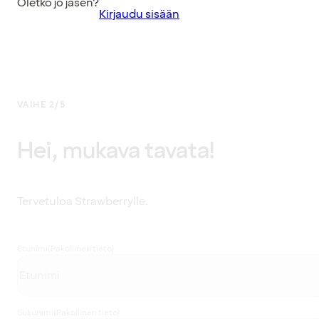
Oletko jo jäsen?
Kirjaudu sisään
VAIHE 2/5
Hei, mukava tavata!
Tervetuloa Strawberrylle.
Etunimi
(Pakollinen tieto)
Sukunimi
(Pakollinen tieto)