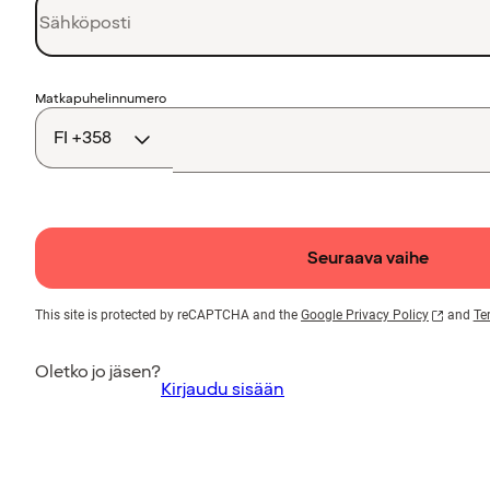
Maakoodi
Matkapuhelinnumero
Seuraava vaihe
This site is protected by reCAPTCHA and the
Google Privacy Policy
and
Te
Oletko jo jäsen?
Kirjaudu sisään