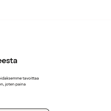
eesta
voidaksemme tavoittaa
n, joten paina