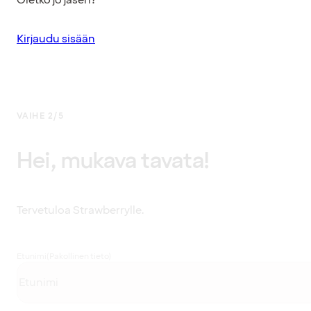
Kirjaudu sisään
VAIHE 2/5
Hei, mukava tavata!
Tervetuloa Strawberrylle.
Etunimi
(Pakollinen tieto)