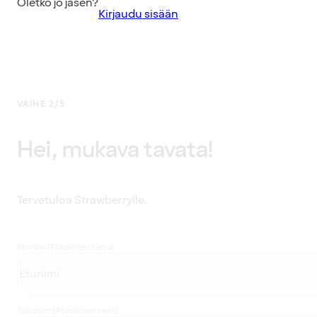
Oletko jo jäsen?
Kirjaudu sisään
VAIHE 2/5
Hei, mukava tavata!
Tervetuloa Strawberrylle.
Etunimi
(Pakollinen tieto)
Sukunimi
(Pakollinen tieto)