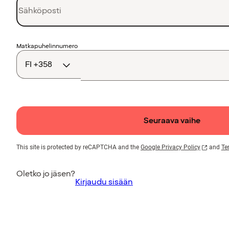
Maakoodi
Matkapuhelinnumero
Seuraava vaihe
This site is protected by reCAPTCHA and the
Google Privacy Policy
and
Te
Oletko jo jäsen?
Kirjaudu sisään