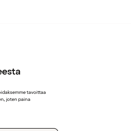
eesta
voidaksemme tavoittaa
n, joten paina