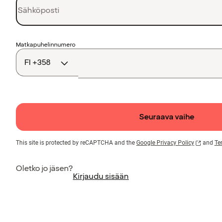
Maakoodi
Matkapuhelinnumero
Seuraava vaihe
This site is protected by reCAPTCHA and the
Google Privacy Policy
and
Te
Oletko jo jäsen?
Kirjaudu sisään