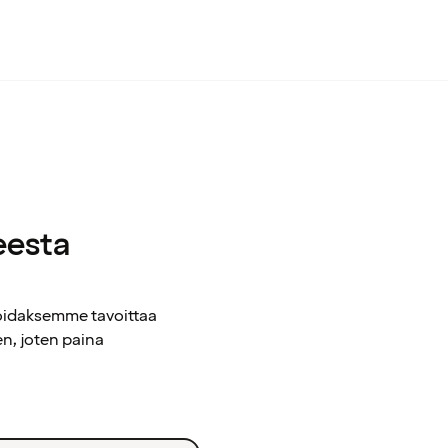
eesta
voidaksemme tavoittaa
n, joten paina