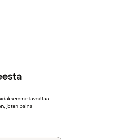
eesta
voidaksemme tavoittaa
n, joten paina