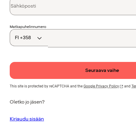
Maakoodi
Matkapuhelinnumero
Seuraava vaihe
This site is protected by reCAPTCHA and the
Google Privacy Policy
and
Te
Oletko jo jäsen?
Kirjaudu sisään