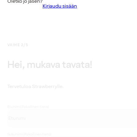
Oletko jo jäsen?
Kirjaudu sisään
VAIHE 2/5
Hei, mukava tavata!
Tervetuloa Strawberrylle.
Etunimi
(Pakollinen tieto)
Sukunimi
(Pakollinen tieto)