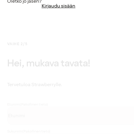
Oletko jo jäsen?
Kirjaudu sisään
VAIHE 2/5
Hei, mukava tavata!
Tervetuloa Strawberrylle.
Etunimi
(Pakollinen tieto)
Sukunimi
(Pakollinen tieto)